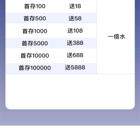
最新资讯
创新成果奖励决定
非洲油气管道密集投运，中东管网
2007年度乒乓球比赛获奖通知
“十五五”城市更新提速，国内管
进行中的乍得的长输管道清洗项目
2007年度乒乓球比赛通知
我国天然气消费迎来新突破
公司举办项目经理、班组长培训班
中拓“一带一路”20 年纪念
谈如何做好施工项目管理工作
关于“民营经济31条”发布的意
苏丹公司的中方员工安全撤回国内
弘扬冬奥精神、砥砺拼搏奋进 —
搜索
首页
|
关于我们
|
人才招聘
|
网站地图
|
联系我们
|
企业邮箱登
陆
|
订阅RSS
Copyright 2026 皇冠官方app 版权所有